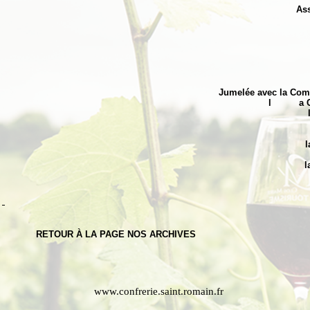
Ass
Jumelée avec la Comm
l
a 
l
l
RETOUR À LA PAGE NOS ARCHIVES
www.confrerie.saint.romain.fr
cou