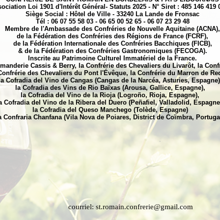
ociation Loi 1901 d'Intérêt Général- Statuts 2025 - N° Siret : 485 146 419
Siège Social : Hôtel de Ville - 33240 La Lande de Fronsac
Tél : 06 07 55 58 03 - 06 65 00 52 65 - 06 07 23 29 48
Membre de l'Ambassade des Confréries de Nouvelle Aquitaine (ACNA),
de la Fédération des Confréries des Régions de France (FCRF),
de la Fédération Internationale des Confréries Bacchiques (FICB),
& de la Fédération des Confréries Gastronomiques (FECOGA).
Inscrite au Patrimoine Culturel Immatériel de la France.
anderie Cassis & Berry, la Confrérie des Chevaliers du Livarôt, la Conf
Confrérie des Chevaliers du Pont l'Évêque, la Confrérie du Marron de R
la Cofradia del Vino de Cangas (Cangas de la Narcéa, Asturies, Espagne)
la Cofradia des Vins de Rio Baïxas (Arousa, Gallice, Espagne),
la Cofradia del Vino de la Rioja (Logroño, Rioja, Espagne),
a Cofradia del Vino de la Ribera del Duero (Peñafiel, Valladolid, Espagne
la Cofradia del Queso Manchego (Tolède, Espagne)
a Confraria Chanfana (Vila Nova de Poiares, District de Coïmbra, Portuga
rriel:
st.romain.confrerie@gmail.com