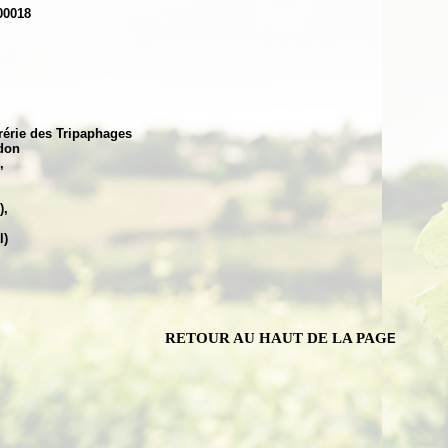
 00018
rérie des Tripaphages
edon
,
),
l)
RETOUR AU HAUT DE LA PAG
E