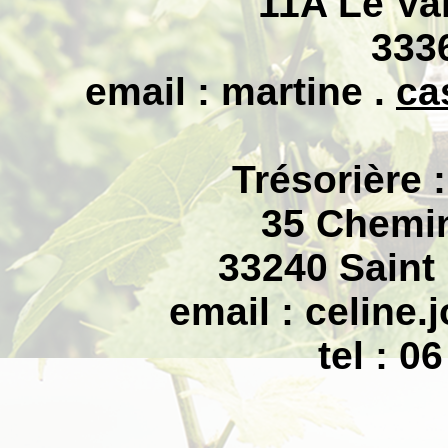
11A Le Va
333
email : martine .
ca
Trésorière 
35 Chemi
33240 Saint
email :
celine
tel : 0