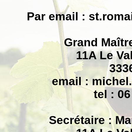
Par email :
st.roma
Grand Maîtr
11A Le Va
333
email :
michel
tel : 0
Secrétaire : M