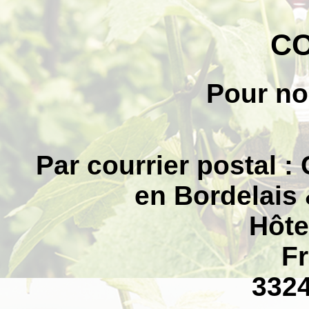
C
Pour no
Par courrier postal :
en Bordelais
Hôtel de Vill
F
33240 La La