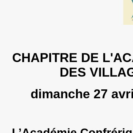
CHAPITRE DE L'A
D
ES VILLA
dimanche 27 avri
L’Académie Confrériq