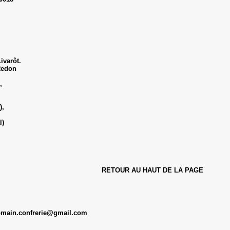
ivarôt.
Redon
,
),
l)
RETOUR AU HAUT DE LA PAGE
omain.confrerie@gmail.com