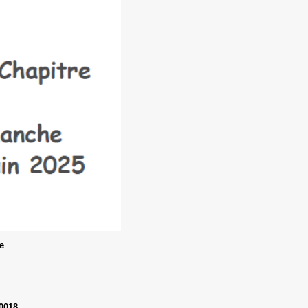
e
00018