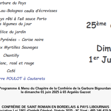
Programme & Menu du Chapitre de la Confrérie de la Garbure Bigourdan
le dimanche 01 juin 2025 à 65 Argelès Gazost
CONFRÉRIE DE SAINT ROMAIN EN BORDELAIS & PAYS LIBOURNAIS
ciation Loi 1901 d'Intérêt Général- Statuts 2025 - N° Siret : 485 146 419 