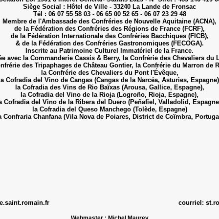
Siège Social : Hôtel de Ville - 33240 La Lande de Fronsac
Tél : 06 07 55 58 03 - 06 65 00 52 65 - 06 07 23 29 48
Membre de l'Ambassade des Confréries de Nouvelle Aquitaine (ACNA),
de la Fédération des Confréries des Régions de France (FCRF),
de la Fédération Internationale des Confréries Bacchiques (FICB),
& de la Fédération des Confréries Gastronomiques (FECOGA).
Inscrite au Patrimoine Culturel Immatériel de la France.
e avec la Commanderie Cassis & Berry, la Confrérie des Chevaliers du L
onfrérie des Tripaphages de Château Gontier, la Confrérie du Marron de 
la Confrérie des Chevaliers du Pont l'Évêque,
la Cofradia del Vino de Cangas (Cangas de la Narcéa, Asturies, Espagne)
la Cofradia des Vins de Rio Baïxas (Arousa, Gallice, Espagne),
la Cofradia del Vino de la Rioja (Logroño, Rioja, Espagne),
a Cofradia del Vino de la Ribera del Duero (Peñafiel, Valladolid, Espagne
la Cofradia del Queso Manchego (Tolède, Espagne)
a Confraria Chanfana (Vila Nova de Poiares, District de Coïmbra, Portuga
.saint.romain.fr
courriel:
st.r
Webmaster : Michel Maurey