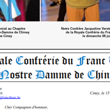
onisé au Chapitre
Notre Confrère Jacqueline Verst
tre-Damme de Chiney
de la Royale Confrérie du F
que Ciney
le dimanche 08 ju