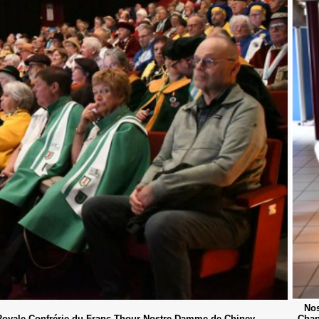
Nos
 Royale Confrérie du Franc-Thour Nostre-Damme de Chiney
Chap