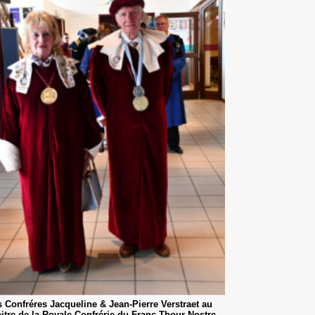
 Confréres Jacqueline & Jean-Pierre Verstraet au
itre de la Royale Confrérie du Franc-Thour Nostre-